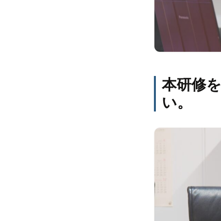
本研修
い。