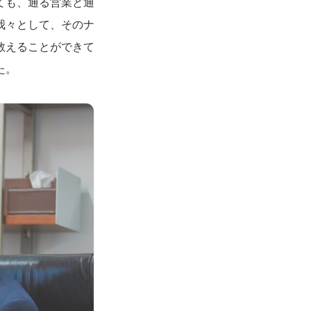
ても、通る営業と通
我々として、そのナ
教えることができて
た。