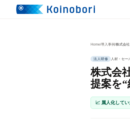
Home
/
導入事例
/
株式会社
法人研修
人材・セー
株式会
提案を“
📈 属人化して