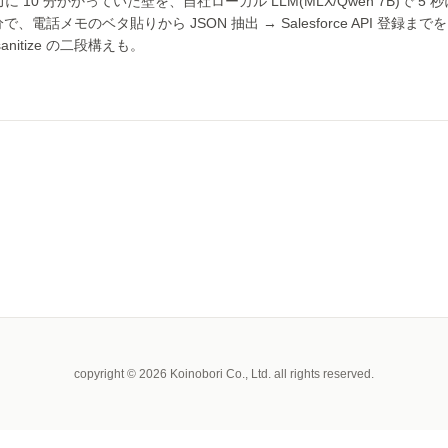
件入力に 10 分かかっていた壁を、自社ローカル LLM(MLX/Qwen 7B)で 5
電話メモのベタ貼りから JSON 抽出 → Salesforce API 登録
nitize の二段構えも。
copyright © 2026 Koinobori Co., Ltd. all rights reserved.