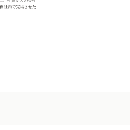
 秒に。社員 5 人の会社
までを自社内で完結させた