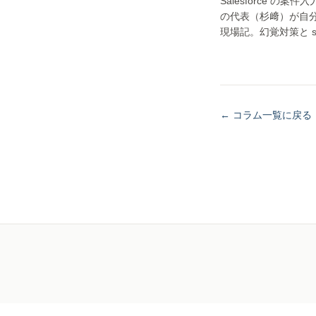
Salesforce の案
の代表（杉﨑）が自分で、
現場記。幻覚対策と sa
← コラム一覧に戻る