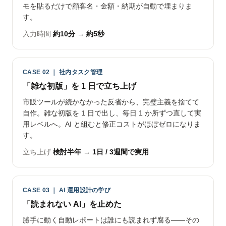
モを貼るだけで顧客名・金額・納期が自動で埋まりま
す。
入力時間
約10分 → 約5秒
CASE 02 ｜ 社内タスク管理
「雑な初版」を 1 日で立ち上げ
市販ツールが続かなかった反省から、完璧主義を捨てて
自作。雑な初版を 1 日で出し、毎日 1 か所ずつ直して実
用レベルへ。AI と組むと修正コストがほぼゼロになりま
す。
立ち上げ
検討半年 → 1日 / 3週間で実用
CASE 03 ｜ AI 運用設計の学び
「読まれない AI」を止めた
勝手に動く自動レポートは誰にも読まれず腐る——その