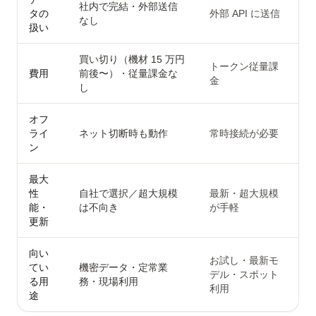
社内で完結・外部送信
タの
外部 API に送信
なし
扱い
買い切り（機材 15 万円
トークン従量課
費用
前後〜）・従量課金な
金
し
オフ
ライ
ネット切断時も動作
常時接続が必要
ン
最大
性
自社で選択／超大規模
最新・超大規模
能・
は不向き
が手軽
更新
向い
お試し・最新モ
てい
機密データ・定常業
デル・スポット
る用
務・現場利用
利用
途