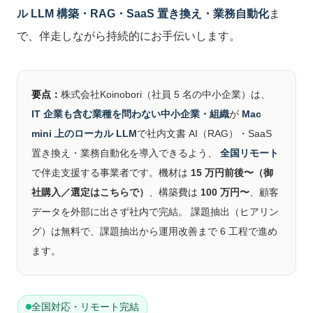
ル LLM 構築・RAG・SaaS 置き換え・業務自動化
ま
で、伴走しながら持続的にお手伝いします。
要点：
株式会社Koinobori（社員 5 名の中小企業）は、
IT 企業も含む業種を問わない中小企業・組織
が
Mac
mini 上のローカル LLM
で社内文書 AI（RAG）・SaaS
置き換え・業務自動化を導入できるよう、
全国リモート
で伴走支援する事業者です。機材は
15 万円前後〜（御
社購入／選定はこちらで）
、構築費は
100 万円〜
、顧客
データを外部に出さず社内で完結。 課題抽出（ヒアリン
グ）は無料で、課題抽出から運用改善まで 6 工程で進め
ます。
全国対応・リモート完結