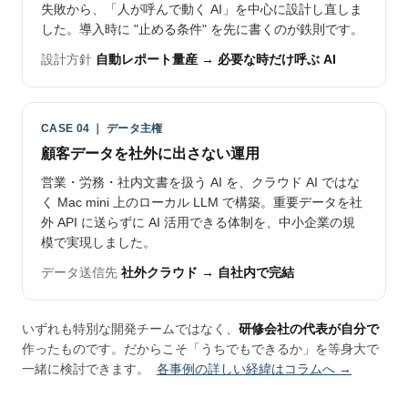
失敗から、「人が呼んで動く AI」を中心に設計し直しま
した。導入時に "止める条件" を先に書くのが鉄則です。
設計方針
自動レポート量産 → 必要な時だけ呼ぶ AI
CASE 04 ｜ データ主権
顧客データを社外に出さない運用
営業・労務・社内文書を扱う AI を、クラウド AI ではな
く Mac mini 上のローカル LLM で構築。重要データを社
外 API に送らずに AI 活用できる体制を、中小企業の規
模で実現しました。
データ送信先
社外クラウド → 自社内で完結
いずれも特別な開発チームではなく、
研修会社の代表が自分で
作ったものです。だからこそ「うちでもできるか」を等身大で
一緒に検討できます。
各事例の詳しい経緯はコラムへ →